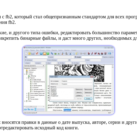
оты с fb2, который стал общепризнанным стандартом для всех пр
ия fb2.
еские, и другого типа ошибки, редактировать большинство парам
рикрепить бинарные файлы, и даст много других, необходимых д
и: вносятся правки в данные о дате выпуска, авторе, серии и д
отредактировать исходный код книги.