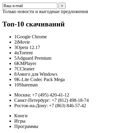
PerformanceTest для Windows
>
Тестирование всех компонентов компьютера.
Только новости и выгодные предложения
Топ-10 скачиваний
SIW для Windows
SIW- информация о компонентах компьютера.
1
Google Chrome
2
iMovie
3
Opera 12.17
EVEREST Ultimate Edition...
4
uTorrent
5
Adguard Premium
Диагностики и анализа компьютера.
6
KMPlayer
7
CCleaner
8
Амиго для Windows
Fraps для Windows
9
K-Lite Codec Pack Mega
10
Shareman
Измерение частоты FPS
Москва:
+7 (495) 420-41-12
Санкт-Петербург:
+7 (812) 498-18-74
EVEREST Home Edition для...
Ростов-на-Дону:
+7 (863) 846-57-42
Предназначена для диагностики.
Книги
Игры
Программы
GPU-Z для Windows