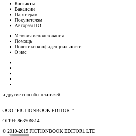
Контакты
Предоставляет информацию о видеосистеме.
Вакансии
Партнерам
Покупателям
System Monitor II для Windows
Авторам ПО
System Monitor II показ параметров компьютера
Условия использования
Помощь
Политики конфиденциальности
SpeedFan для Windows
О нас
Контроль темпетаруты и скорости вентиляторов.
Speccy для Windows
Определения информации о системе и компьютере
и другие способы платежей
ООО "FICTIONBOOK EDITOR1"
ОГРН: 863506814
© 2010-2015 FICTIONBOOK EDITOR1 LTD