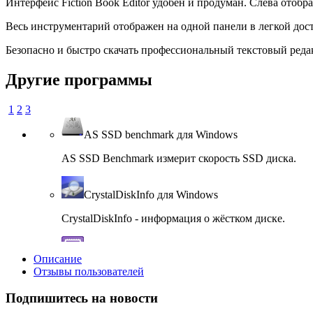
Интерфейс Fiction Book Editor удобен и продуман. Слева отображ
Весь инструментарий отображен на одной панели в легкой дос
Безопасно и быстро скачать профессиональный текстовый редакт
Другие программы
1
2
3
AS SSD benchmark для Windows
AS SSD Benchmark измерит скорость SSD диска.
CrystalDiskInfo для Windows
CrystalDiskInfo - информация о жёстком диске.
CPU-Z для Windows
Описание
Отзывы пользователей
Сведения об установленном процессоре.
Подпишитесь на новости