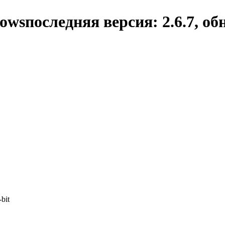
dows
последняя версия:
2.6.7
, об
-bit